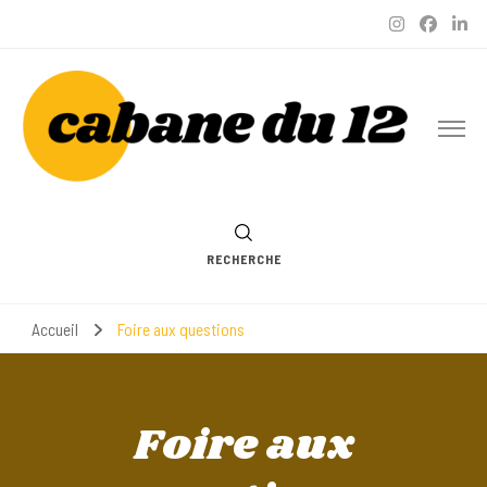
cabane
épicerie vegan, boutique à Nice et boutique en ligne (eshop)
du 12
RECHERCHE
Accueil
Foire aux questions
Foire aux